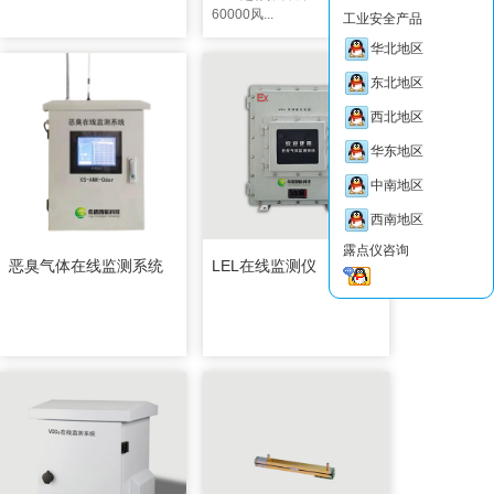
60000风...
工业安全产品
华北地区
东北地区
西北地区
华东地区
中南地区
西南地区
露点仪咨询
恶臭气体在线监测系统
LEL在线监测仪