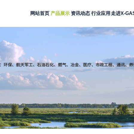
网站首页
产品展示
资讯动态
行业应用
走进X-GA