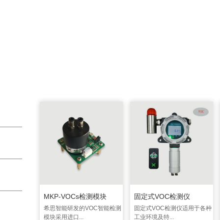
MKP-VOCs检测模块
固定式VOC检测仪
希思智能研发的VOC智能检测
固定式VOC检测仪适用于各种
模块采用进口...
工业环境及特...