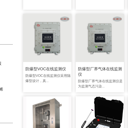
碳
防爆型VOC在线监测仪
防爆型厂界气体在线监测
仪
防爆型VOC在线监测仪采用隔
爆型设计，真...
防爆型厂界气体在线监测仪是
为监测气态污染...
烯