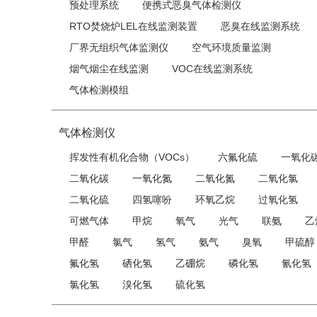
预处理系统
便携式恶臭气体检测仪
RTO焚烧炉LEL在线监测装置
恶臭在线监测系统
厂界无组织气体监测仪
空气环境质量监测
烟气烟尘在线监测
VOC在线监测系统
气体检测模组
气体检测仪
挥发性有机化合物（VOCs）
六氟化硫
一氧化
二氧化碳
一氧化氮
二氧化氮
二氧化氯
二氧化硫
四氢噻吩
环氧乙烷
过氧化氢
可燃气体
甲烷
氧气
光气
联氨
乙
甲醛
氯气
氢气
氨气
臭氧
甲硫醇
氟化氢
硒化氢
乙硼烷
磷化氢
氰化氢
氯化氢
溴化氢
硫化氢