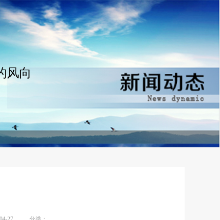
的风向
？
4-27
分类：