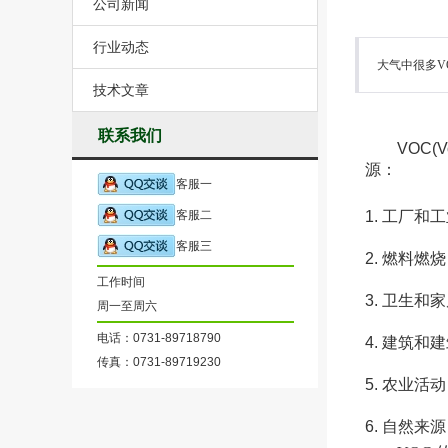
公司新闻
行业动态
大气中很多V
技术文章
联系我们
VOC(
源：
客服一
客服二
1. 工厂
客服三
2. 燃料
工作时间
3. 卫生
周一至周六
电话：0731-89718790
4. 建筑
传真：0731-89719230
5. 农业
6. 自然