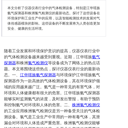
本文分析了仪器仪表行业中的气体检测设备，特别是江华瑶族
氨气探测器和株洲氯气检测仪的最新动态。探讨了这些设备在
环境保护和工业生产中的应用，以及智能检测技术的发展对气
体传感器模块的影响。这些设备的不断发展将为人类创造更加
安全、健康的生活环境。
随着工业发展和环境保护意识的提高，仪器仪表行业中
的气体检测设备越来越受到重视。近期，江华瑶族
氨气
探测器
和株洲
氯气检测仪
等设备成为了网络上的热点话
题。本文将围绕这些热点，探讨仪器仪表行业的最新动
态。一、
江华瑶族氨气探测器
与环境保护江华瑶族氨气
探测器作为一款高效的气体检测设备，其在环境保护领
域的应用越来越广泛。氨气是一种常见的有害气体，对
环境和人体健康都有很大的危害。江华瑶族氨气探测器
能够实时监测氨气的浓度，及时发出警报，有助于预防
和控制氨气对环境和人体的危害。二、
株洲氯气检测仪
的工业应用株洲氯气检测仪是另一种备受关注的气体检
测设备。氯气是工业生产中常用的一种有毒气体，其泄
漏会对环境和人体造成严重危害。株洲氯气检测仪能够