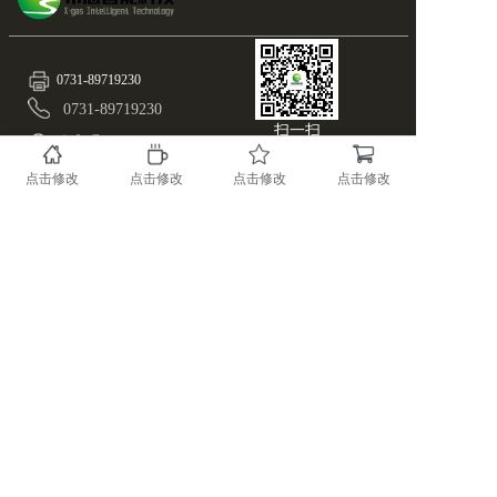
0731-89719230
0731-89719230
扫一扫
info@x-gas.com
随时关注X-GAS最新资
讯！
湖南.长沙.国家高新区麓谷基地麓天路8号
点击修改
点击修改
点击修改
点击修改
备案号：43019002000515
版权所有@湖南希思智能科技有限公司
湘ICP备17023966号-1