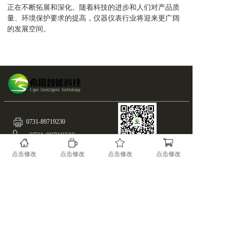
正在不断拓展和深化。随着科技的进步和人们对产品质
量、环境保护要求的提高，仪器仪表行业将迎来更广阔
的发展空间。
0731-89719230
0731-89719230
扫一扫
info@x-gas.com
随时关注X-GAS最新资
点击修改
点击修改
点击修改
点击修改
讯！
湖南.长沙.国家高新区麓谷基地麓天路8号
备案号：43019002000515
版权所有@湖南希思智能科技有限公司
湘ICP备17023966号-1