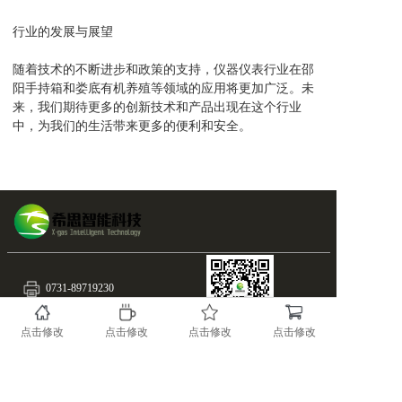
行业的发展与展望
随着技术的不断进步和政策的支持，仪器仪表行业在邵
阳手持箱和娄底有机养殖等领域的应用将更加广泛。未
来，我们期待更多的创新技术和产品出现在这个行业
中，为我们的生活带来更多的便利和安全。
0731-89719230
0731-89719230
扫一扫
点击修改
点击修改
点击修改
点击修改
info@x-gas.com
随时关注X-GAS最新资
讯！
湖南.长沙.国家高新区麓谷基地麓天路8号
备案号：43019002000515