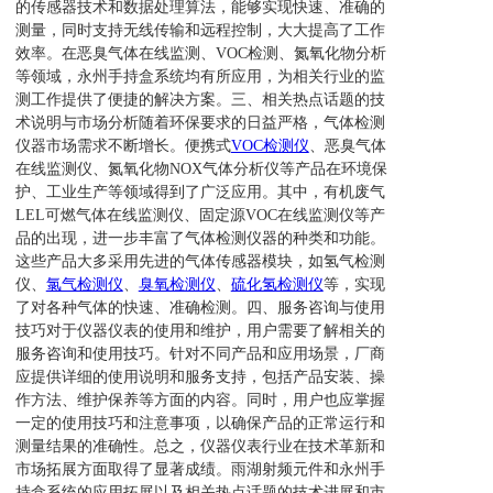
的传感器技术和数据处理算法，能够实现快速、准确的
测量，同时支持无线传输和远程控制，大大提高了工作
效率。在恶臭气体在线监测、VOC检测、氮氧化物分析
等领域，永州手持盒系统均有所应用，为相关行业的监
测工作提供了便捷的解决方案。三、相关热点话题的技
术说明与市场分析随着环保要求的日益严格，气体检测
仪器市场需求不断增长。便携式
VOC检测仪
、恶臭气体
在线监测仪、氮氧化物NOX气体分析仪等产品在环境保
护、工业生产等领域得到了广泛应用。其中，有机废气
LEL可燃气体在线监测仪、固定源VOC在线监测仪等产
品的出现，进一步丰富了气体检测仪器的种类和功能。
这些产品大多采用先进的气体传感器模块，如氢气检测
仪、
氯气检测仪
、
臭氧检测仪
、
硫化氢检测仪
等，实现
了对各种气体的快速、准确检测。四、服务咨询与使用
技巧对于仪器仪表的使用和维护，用户需要了解相关的
服务咨询和使用技巧。针对不同产品和应用场景，厂商
应提供详细的使用说明和服务支持，包括产品安装、操
作方法、维护保养等方面的内容。同时，用户也应掌握
一定的使用技巧和注意事项，以确保产品的正常运行和
测量结果的准确性。总之，仪器仪表行业在技术革新和
市场拓展方面取得了显著成绩。雨湖射频元件和永州手
持盒系统的应用拓展以及相关热点话题的技术进展和市