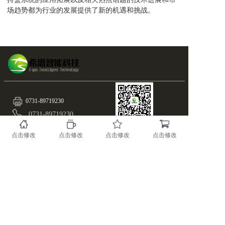
场趋势都为行业的发展提供了新的机遇和挑战。
0731-89719230
0731-89719230
扫一扫
info@x-gas.com
随时关注X-GAS最新资
点击修改
点击修改
点击修改
点击修改
讯！
湖南.长沙.国家高新区麓谷基地麓天路8号
备案号：43019002000515
版权所有@湖南希思智能科技有限公司
湘ICP备17023966号-1