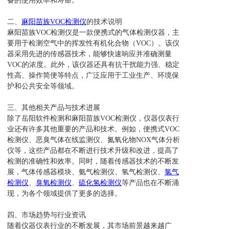
备的使用效率和寿命。
二、
麻阳苗族VOC检测仪
的技术说明
麻阳苗族VOC检测仪是一款便携式的气体检测仪器，主
要用于检测空气中的挥发性有机化合物（VOC）。该仪
器采用先进的传感器技术，能够快速响应并准确测量
VOC的浓度。此外，该仪器还具有抗干扰能力强、稳定
性高、操作简便等特点，广泛应用于工业生产、环境保
护和公共安全等领域。
三、其他相关产品与技术进展
除了岳阳软件检测和麻阳苗族VOC检测仪，仪器仪表行
业还有许多其他重要的产品和技术。例如，便携式VOC
检测仪、恶臭气体在线监测仪、氮氧化物NOX气体分析
仪等，这些产品都在不断进行技术升级和改进，提高了
检测的准确性和效率。同时，随着传感器技术的不断发
展，气体传感器模块、氨气检测仪、氢气检测仪、
氯气
检测仪
、
臭氧检测仪
、
硫化氢检测仪
等产品也在不断涌
现，为各个领域提供了更多的选择。
四、市场趋势与行业资讯
随着仪器仪表行业的不断发展，其市场前景越来越广