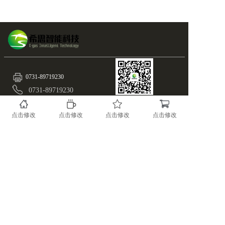
0731-89719230
0731-89719230
扫一扫
info@x-gas.com
随时关注X-GAS最新资
点击修改
点击修改
点击修改
点击修改
讯！
湖南.长沙.国家高新区麓谷基地麓天路8号
备案号：43019002000515
版权所有@湖南希思智能科技有限公司
湘ICP备17023966号-1