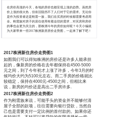
在房价高涨的今天，各地的房价也都呈现上涨的趋势。虽然房
价上涨的很火热，但依旧阻挡不了人们对于它的需求。无论你
是作为投资者还是刚需一族，我们在买房的时候都需要考虑周
全。刚需族对房子的居住使用有着迫切的需求，对买房和房价
的事也会更为关注的，那株洲今年的房价如何呢？今天小编就
为大家带来一些2017株洲新房房价走势图，一起来了解下吧！
2017株洲新住房价走势图1
如图我们可以得知株洲的房价还是许多人能承担
起的，像新房的价格在去年都保持在4500-5000
元之间，到了今年初才上涨了许多，今年3月的时
候均价大约为5100元左右。而二手房的价格就比
较稳定，保持在4000元-4500之间，但相比来
说，新房的均价还是高出二手房许多.
2017株洲新住房价走势图2
作为刚需族来说，可能手头的资金并不能够付清
屋子全部的款项，往往需要向银行贷款，当然自
己也是需要支付一定比例的首付款的。如果你还
年轻的话，不妨可以将贷款的年限选择长一些，