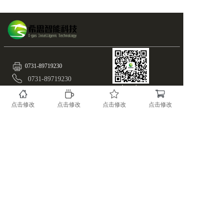
0731-89719230
0731-89719230
扫一扫
info@x-gas.com
随时关注X-GAS最新资
点击修改
点击修改
点击修改
点击修改
讯！
湖南.长沙.国家高新区麓谷基地麓天路8号
备案号：43019002000515
版权所有@湖南希思智能科技有限公司
湘ICP备17023966号-1