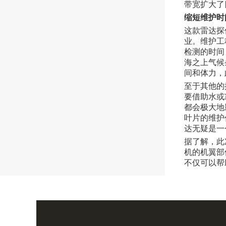
带宽扩大了
缩短维护时
这款雷达探
业。维护工
检测的时间
海之上气候
间和体力，
至于其他的
要借助水或
都会极大地
叶片的维护
达无疑是一
据了解，此次
机的机翼部
不仅可以帮