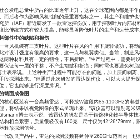
社会发电总量中所占的比重逐年上升，这在全球范围内都是不争
。而后者作为影响风机性能的最重要指标之一，其生产和维护也需要
究所（IAF）新近研发了一款雷达探伤仪，用于探测叶片内部材
度比传统方式有较大提高，能够显著降低叶片的生产和运营成本
料部件中的缺陷和损伤
一台风机装有三支叶片。这些叶片在风的作用下旋转做功，将动
此对设计强度有很高的要求，这一点与机翼类似。当前，制造风
这两种材料具有一定的韧性，不易折断。“生产过程中，需要铺设
保证每一层的平整，不产生褶皱和折痕；同时需也要避免树脂或纤维层堆垒
ann博士表示说。上述种生产过程中可能存在的问题，加上层间剥
手段探测出来。“但通过此次研发的雷达探伤仪，可以大大提升
位，它也能够进行深度辨识。”
的截面成像图
的核心区装有一台高频雷达，可释放W波段内85-110GHz的
理，将结果以视觉图像的形式呈现出来。“该仪器可以甄别毫米
Hülsmann博士表示说。该雷达的研发是基于铟镓砷化物半导
结构相当紧密，质量很轻仅有160克，尺寸仅为42*28*79m
器释放探测信号。
一代改良产品中，雷达的探测波频将延伸至260GHz范围内，