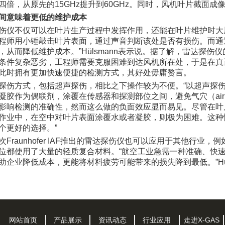
四倍，从原先的15GHz提升到60GHz。同时，风机叶片截面
间意味着更低的维护成本
伤仪不仅可以在叶片生产过程中发挥作用，还能在叶片维护时大
程师用小锤敲击叶片表面，通过声音判断该处是否有损伤。而通
，从而降低维护成本。”Hülsmann表示说。据了解，雷达探
条件复杂恶劣，工程师需要克服困难到达风机所在处，于是在真
此时拥有更加快速便捷的检测方式，其好处毋庸赘言。
探伤方式，包括超声探伤，相比之下操作较为不便。“以超声探
凝胶作为偶联剂，涂覆在传感器和探测部位之间，避免气穴（air 
影响检测的准确性，然而这么做的负面效应显而易见。尽管在叶
作业中，在空中对叶片表面涂覆水或者凝胶，则极为困难。这种
个更好的选择。”
Fraunhofer IAF推出的雷达探伤仪也可以应用于其他行业，
位都使用了大量的轻质复合材料。“航空工业急需一种准确、快
助企业降低成本，更能将材料疲劳可能带来的损失降到最低。”Hül
网站首页
产品展示
资讯动态
行业应用
走进X-GAS