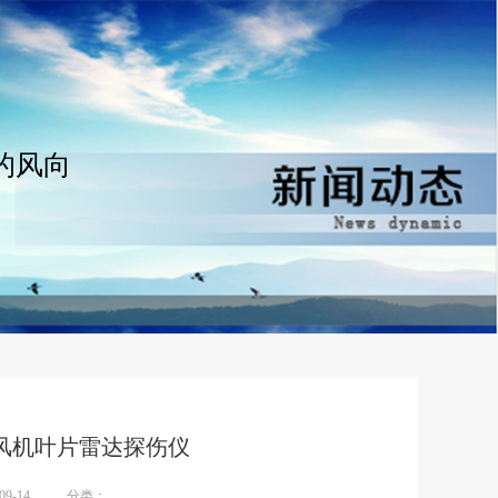
的风向
材料风机叶片雷达探伤仪
9-14
分类：