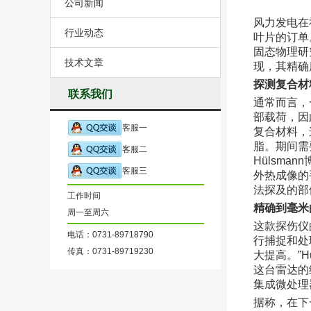
公司新闻
风力发电在
行业动态
叶片的订单
固态物理研
技术文章
现，其精确
探测复合材
联系我们
通常而言，
部载荷，因
客服一
复合材料，
脂。期间需要
客服二
Hülsm
客服三
外热成像的
法探及的部
工作时间
精确到毫米
周一至周六
这款探伤仪
电话：0731-89718790
行捕捉和处
传真：0731-89719230
大提高。”
这台雷达的
集成微处理
据称，在下