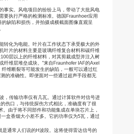
的事实。风电项目的纷纷上马，带动了大批风电
执行严格的检测标准。德国Fraunhoer应用
料的缺陷和损伤，并拍摄成横截面图像直观呈
。
能转化为电能。叶片在工作状态下承受极大的外
机叶片的材料主要是玻璃纤维复合材料和碳纤维
100层以上的纤维材料，对其剪裁成型并注入树
成块。”来自Fraunhofer IAF的Axel
离、纤维断裂等可能发生的缺陷，一般可以通过红
探测的准确性。即便面对一些通过超声手段都无
电磁波，传输功率仅有几瓦。通过计算软件对信号进
级的伤口，与传统探伤方式相比，准确度有了很
体技术。由于将不同部件和功能集成在单块芯片上，
m，跟一盒香烟大小差不多。它的功率仅为5瓦，通过
也就是通常人们说的H波段。这将使得雷达信号的