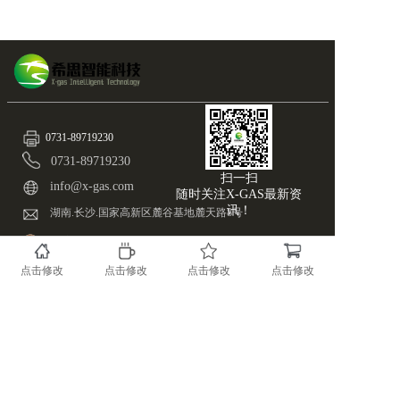
0731-89719230
0731-89719230
扫一扫
info@x-gas.com
随时关注X-GAS最新资
讯！
湖南.长沙.国家高新区麓谷基地麓天路8号
备案号：43019002000515
版权所有@湖南希思智能科技有限公司
点击修改
点击修改
点击修改
点击修改
湘ICP备17023966号-1