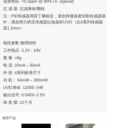
湿度响应: <0.2ppm @ 90% r.h. (typical)
过 滤 器: 过滤液体/颗粒
注：PID传感器用异丁烯标定，请勿焊接或者切割传感器插
针，请勿用力挤压传感器以免损坏UV灯（比4系列传感器
高1.2mm）
电性参数 物理特性
工作电压: 3.2V - 10V
重 量: <8g
电 流: 20mA – 30mA
外 形: 4系列标准尺寸
功 耗： 64mW – 300mW
UV灯寿命: 12000 小时
输出信号: 0.045V–2.5V
保 质 期: 12个月
推荐产品