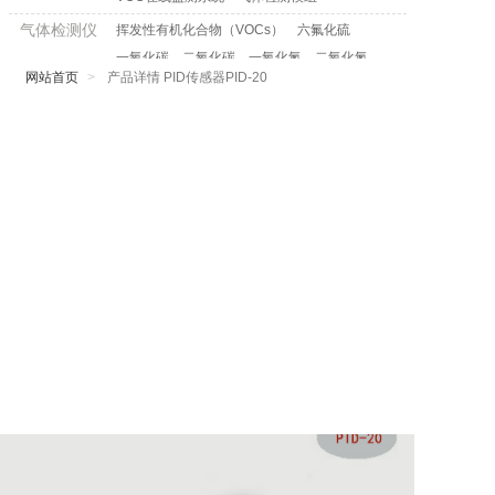
气体检测仪
挥发性有机化合物（VOCs）
六氟化硫
一氧化碳
二氧化碳
一氧化氮
二氧化氮
网站首页
产品详情 PID传感器PID-20
二氧化氯
二氧化硫
四氢噻吩
环氧乙烷
过氧化氢
可燃气体
甲烷
氧气
光气
联氨
乙烯
甲醛
氯气
氢气
氨气
臭氧
甲硫醇
氟化氢
硒化氢
乙硼烷
磷化氢
氰化氢
氯化氢
溴化氢
硫化氢
气体报警控
制器
便携式多合
一气体检测
仪
配套软件平
大数据云平台+小程序
台
在线监测管理分析平台（软件）
合作品牌
美国Baseline-光离子PID传感器
德国SMARTGAS-红外传感器
芬兰维萨拉VAISALA