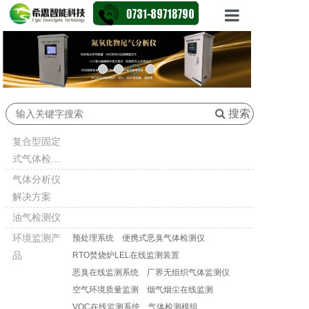
网站首页
产品展示
资讯动态
搜索
行业应用
复合型固定
式气体检测
走进X-GAS
仪
气体分析仪
解决方案
联系我们
油气检测仪
环境监测产
预处理系统
便携式恶臭气体检测仪
品
RTO焚烧炉LEL在线监测装置
恶臭在线监测系统
厂界无组织气体监测仪
空气环境质量监测
烟气烟尘在线监测
VOC在线监测系统
气体检测模组