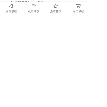
NEW
防爆型厂界气体在线监...
点击修改
点击修改
点击修改
点击修改
0731-89719230
0731-89719230
扫一扫
info@x-gas.com
随时关注X-GAS最新资
讯！
湖南.长沙.国家高新区麓谷基地麓天路8号
备案号：43019002000515
版权所有@湖南希思智能科技有限公司
湘ICP备17023966号-1