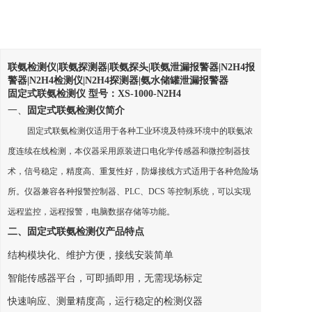
联氨检测仪
|
联氨探测器
|
联氨探头
|
联氨泄漏报警器
|N2H4
报
警器
|N2H4
检测仪
|N2H4
探测器
|
氨水储罐泄漏报警器
固定式联氨检测仪
型号：
XS-1000-N2H4
一、
固定式联氨检测仪简介
固定式联氨检测仪适用于各种工业环境及特殊环境中的联氨浓
度连续在线检测，本仪器采用原装进口电化学传感器和微控制器技
术，信号稳定，精度高、重复性好，防爆接线方式适用于各种危险场
所。仪器兼容各种报警控制器、PLC、DCS 等控制系统，可以实现
远程监控，远程报警，电脑数据存储等功能。
二、固定式联氨检测仪产品特点
结构模块化、维护方便，接线安装简单
智能传感器平台，可即插即用，无需现场标定
快速响应、测量精度高，运行稳定的检测仪器