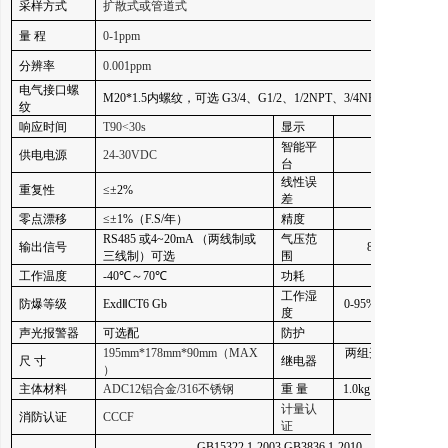
采样方式
扩散式或管道式
量 程
0-
1
ppm
分辨率
0.001ppm
电气接口
螺
M20*1.5内螺纹，可选 G3/4、G1/2、1/2NPT、3/4NPT
纹
响应时间
T90<30s
显示
智能平
供电电源
24
-30
VDC
台
线性误
重复性
≤±2%
差
零点漂移
≤±1%（F.S/年）
精度
≤± 3 % F.S.
RS485 或4~20mA （两线制或
气压范
输出信号
860-1060hpa
三线制）可选
围
工作温度
-40℃～70℃
功耗
工作湿
防爆等级
ExdⅡCT6 Gb
0-95%RH（无凝结
度
声光报警器
可选配
防护
195mm*178mm*90mm（MAX
两组开关量输出（
尺 寸
继电器
）
选配）
主体材料
ADC12铝合金/316不锈钢
重 量
1.0kg（铝合金壳体
计量认
消防认证
CCCF
证
GB15322.1-2003,GB3836.1-2010