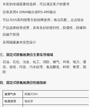
丰富的传感器量程选择，可以满足客户的要求
仪表具用4-20MA输出或RS-485输出
可以与XS系列报警主机组网使用；每点匹配，点点组合
产品选择材质优秀，具有良好的密封性，防腐性，防爆和
抗磁干扰强
采用隔爆兼本安型设计
三、
固定式联氨检测仪
主要应用领域
石油、石化、冶金、化工、消防、燃气、环保、电力、通
讯、造纸，印染、污水处理、食品酿造、科研、教育、国
防
四
、
固定式联氨检测仪
性能指标
被测气体
联氨N2H4
检测原理
电化学