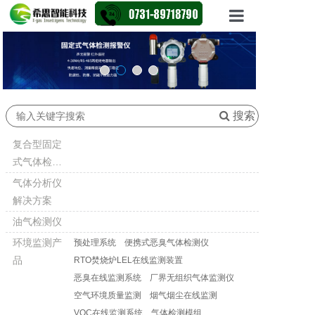
网站首页
产品展示
资讯动态
搜索
行业应用
复合型固定
式气体检测
走进X-GAS
仪
气体分析仪
解决方案
联系我们
油气检测仪
环境监测产
预处理系统
便携式恶臭气体检测仪
品
RTO焚烧炉LEL在线监测装置
恶臭在线监测系统
厂界无组织气体监测仪
空气环境质量监测
烟气烟尘在线监测
VOC在线监测系统
气体检测模组