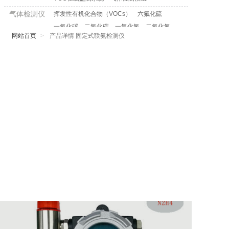
气体检测仪
挥发性有机化合物（VOCs）
六氟化硫
一氧化碳
二氧化碳
一氧化氮
二氧化氮
网站首页
产品详情 固定式联氨检测仪
二氧化氯
二氧化硫
四氢噻吩
环氧乙烷
过氧化氢
可燃气体
甲烷
氧气
光气
联氨
乙烯
甲醛
氯气
氢气
氨气
臭氧
甲硫醇
氟化氢
硒化氢
乙硼烷
磷化氢
氰化氢
氯化氢
溴化氢
硫化氢
气体报警控
制器
便携式多合
一气体检测
仪
配套软件平
大数据云平台+小程序
台
在线监测管理分析平台（软件）
合作品牌
美国Baseline-光离子PID传感器
德国SMARTGAS-红外传感器
芬兰维萨拉VAISALA